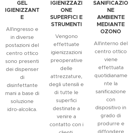
GEL
IGIENIZZAZI
SANIFICAZIO
IGIENIZZANT
ONE
NE
E
SUPERFICI E
AMBIENTE
STRUMENTI
MEDIANTE
All'ingresso e
OZONO
Vengono
in diverse
All'interno del
effettuate
postazioni del
centro ottico
igienizzazioni
centro ottico
viene
preoperative
sono presenti
effettuata
delle
dei dispenser
quotidianame
attrezzature,
di
nte la
degli utensili e
disinfettante
sanificazione
di tutte le
mani a base di
con
superfici
soluzione
dispositivo in
destinate a
idro-alcolica.
grado di
venire a
produrre e
contatto con i
diffondere
clienti.