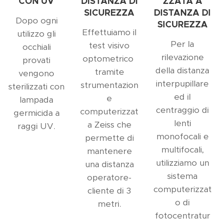
CON UV
DISTANZA DI
ZZATA A
SICUREZZA
DISTANZA DI
Dopo ogni
SICUREZZA
Effettuiamo il
utilizzo gli
Per la
test visivo
occhiali
rilevazione
optometrico
provati
della distanza
tramite
vengono
interpupillare
strumentazion
sterilizzati con
ed il
e
lampada
centraggio di
computerizzat
germicida a
lenti
a Zeiss che
raggi UV.
monofocali e
permette di
multifocali,
mantenere
utilizziamo un
una distanza
sistema
operatore-
computerizzat
cliente di 3
o di
metri.
fotocentratur