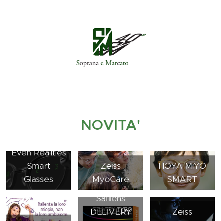
NOVITA'
Even Realities
Smart
Zeiss
HOYA MiYO
Glasses
MyoCare
SMART
Safilens
DELIVERY
Zeiss