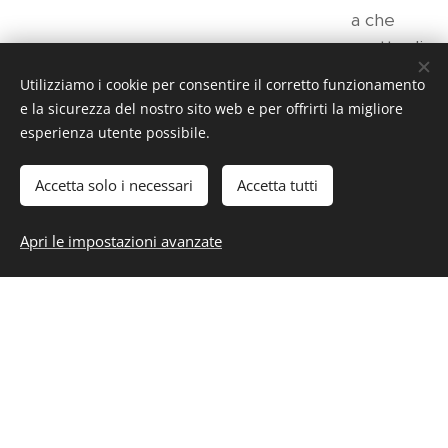
a che
permette di
mantenere la
Utilizziamo i cookie per consentire il corretto funzionamento
distanza di
e la sicurezza del nostro sito web e per offrirti la migliore
sicurezza
esperienza utente possibile.
operatore-
cliente.
Accetta solo i necessari
Accetta tutti
Apri le impostazioni avanzate
AERAZIONE
LOCALI
Il centro