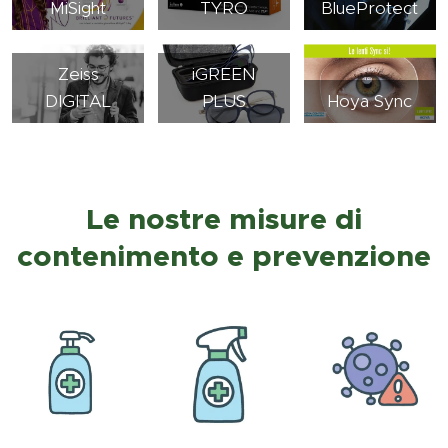
MiSight
TYRO
BlueProtect
Zeiss
iGREEN
DIGITAL
PLUS
Hoya Sync
Le nostre misure di
contenimento e prevenzione