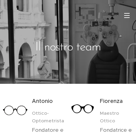
Il nostro team
Antonio
Fiorenza
Ottico-
Maestro
Optometrista
Ottico
Fondatore e
Fondatrice e