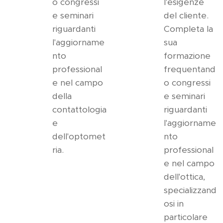
o congressi
l'esigenze
e seminari
del cliente.
riguardanti
Completa la
l'aggiorname
sua
nto
formazione
professional
frequentand
e nel campo
o congressi
della
e seminari
contattologia
riguardanti
e
l'aggiorname
dell'optomet
nto
ria.
professional
e nel campo
dell'ottica,
specializzand
osi in
particolare